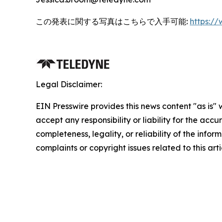
この発表に関する写真はこちらで入手可能:
https:/
Legal Disclaimer:
EIN Presswire provides this news content "as is"
accept any responsibility or liability for the accu
completeness, legality, or reliability of the infor
complaints or copyright issues related to this art