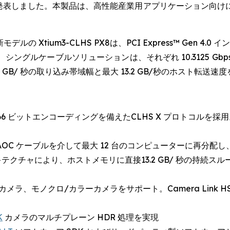
ースを発表しました。本製品は、高性能産業用アプリケーション向
Xtium3-CLHS PX8は、PCI Express™ Gen 4.0 イ
ケーブルソリューションは、それぞれ 10.3125 Gbps（合計 
8.6 GB/ 秒の取り込み帯域幅と最大 13.2 GB/秒のホスト転送
/66 ビットエンコーディングを備えたCLHS X プロトコルを採用
AOC ケーブルを介して最大 12 台のコンピューターに再分配
アーキテクチャにより、ホストメモリに直接13.2 GB/ 秒の持続
メラ、モノクロ/カラーカメラをサポート。Camera Link 
K
カメラのマルチプレーン HDR 処理を実現