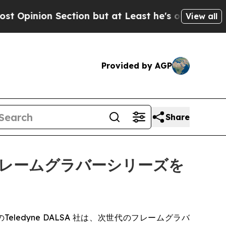
 Section but at Least he's out...
For a Grand P
View all
Provided by AGP
Share
en4フレームグラバーシリーズを
DY）傘下のTeledyne DALSA 社は、次世代のフレームグラバ