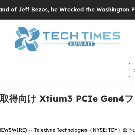
ff Bezos, he Wrecked the Washington Post Opinion
像取得向け Xtium3 PCIe G
NEWSWIRE) -- Teledyne Technologies（NYSE: T