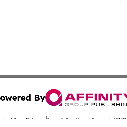
owered By
ubmit Press Release
Terms & Conditions
Copyright/DMCA