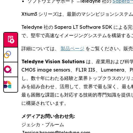
ソフトウェアサポート ̶ Teledyne 社の
Sapera™
Xtium3 シリーズは、最新のマシンビジョンシ
Teledyne 社の Sapera LT Softwar
で、堅牢で高速なイメージングシステムを構築する
詳細については、
製品ページ
をご覧ください。販売
Teledyne Vision Solutions
は、産業用および科学用
CMOS image sensors、FLIR IIS、Lumenera、P
し、数十年にわたる経験と業界トップクラスのソリ
みを組み合わせ、活用して、世界で最も深く、最も幅
最も困難な課題にも対応する技術的専門知識を提供
に構築されています。
メディアお問い合わせ先:
ジェシカ・ブルーム
Jessica.broom@teledyne.com