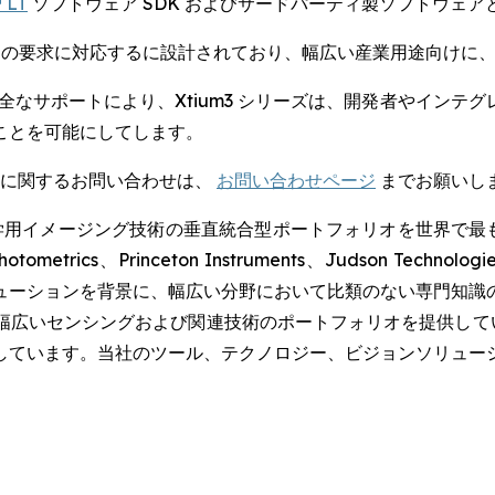
 LT
ソフトウェア SDK およびサードパーティ製ソフトウェ
ステムの要求に対応するに設計されており、幅広い産業用途向けに
e SDK による完全なサポートにより、Xtium3 シリーズは、開発
ことを可能にしてします。
に関するお問い合わせは、
お問い合わせページ
までお願いし
イメージング技術の垂直統合型ポートフォリオを世界で最も包括的に
hotometrics、Princeton Instruments、Judson Tech
ューションを背景に、幅広い分野において比類のない専門知識
広いセンシングおよび関連技術のポートフォリオを提供しています
しています。当社のツール、テクノロジー、ビジョンソリュー