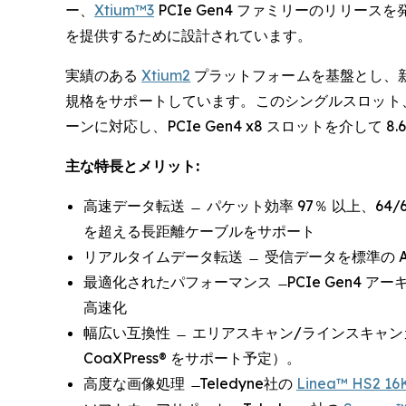
ー、
Xtium™3
PCIe Gen4 ファミリーのリリ
を提供するために設計されています。
実績のある
Xtium2
プラットフォームを基盤とし、新モデルの 
規格をサポートしています。このシングルスロット、シングル
ーンに対応し、PCIe Gen4 x8 スロットを介して 
主な特長とメリット:
高速データ転送 ̶ パケット効率 97％ 以上、64
を超える長距離ケーブルをサポート
リアルタイムデータ転送 ̶ 受信データを標準の 
最適化されたパフォーマンス ̶ PCIe Gen4 
高速化
幅広い互換性 ̶ エリアスキャン/ラインスキャンカ
CoaXPress® をサポート予定）。
高度な画像処理 ̶ Teledyne社の
Linea™ HS2 16