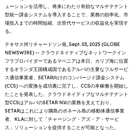
ューションを活用し、将来にわたり有効なマルチテナント
型統一課金システムを導入することで、業務の効率化、市
場投入までの時間短縮、次世代サービスの収益化を実現す
る。
テキサス州リチャードソン発, Sept. 03, 2025 (GLOBE
NEWSWIRE) -- クラウドネイティブなネットワークイン
フラプロバイダーであるマベニアは本日、カリブ海に位置
するオランダ王国構成国であるアルバの主要なフルサービ
ス通信事業者、SETAR向けのコンバージド課金システム
(CCS) への変換を成功裏に完了し、CCSの本稼働を開始し
たことを発表した。クラウドネイティブなマルチテナント
型CCSはアルバのSETAR N.V.の業務を支えており、
SETARはこれにより隣島のボネール島の移動体通信事業
者、KLAに対して「チャージング・アズ・ア・サービ
ス」ソリューションを提供することが可能となった。