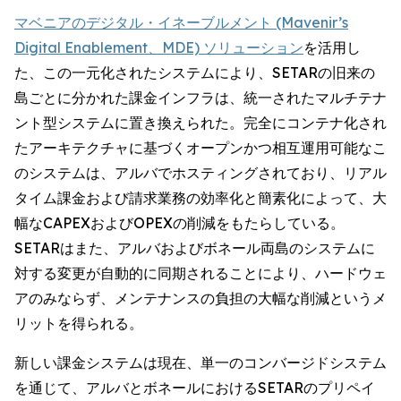
マベニアのデジタル・イネーブルメント (Mavenir’s
Digital Enablement、MDE) ソリューション
を活用し
た、この一元化されたシステムにより、SETARの旧来の
島ごとに分かれた課金インフラは、統一されたマルチテナ
ント型システムに置き換えられた。完全にコンテナ化され
たアーキテクチャに基づくオープンかつ相互運用可能なこ
のシステムは、アルバでホスティングされており、リアル
タイム課金および請求業務の効率化と簡素化によって、大
幅なCAPEXおよびOPEXの削減をもたらしている。
SETARはまた、アルバおよびボネール両島のシステムに
対する変更が自動的に同期されることにより、ハードウェ
アのみならず、メンテナンスの負担の大幅な削減というメ
リットを得られる。
新しい課金システムは現在、単一のコンバージドシステム
を通じて、アルバとボネールにおけるSETARのプリペイ