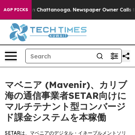
e
Chaos in Chattanooga. Newspaper Owner Calls the P
AGP PICKS
マベニア (Mavenir)、カリブ
海の通信事業者SETAR向けに
マルチテナント型コンバージ
ド課金システムを本稼働
SETARは、マベニアのデジタル・イネーブルメントソリ