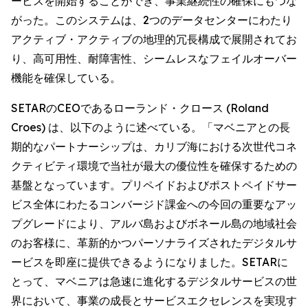
ービスを開始することができ、事業継続性の確保にもつな
がった。このシステムは、2つのデータセンターにわたり
アクティブ・アクティブの地理的冗長構成で展開されてお
り、高可用性、耐障害性、シームレスなフェイルオーバー
機能を確保している。
SETARのCEOであるローランド・クロース (Roland
Croes) は、以下のように述べている。「マベニアとの長
期的なパートナーシップは、カリブ海における次世代コネ
クティビティ環境で当社が最大の優位性を確保するための
基盤となっています。プリペイドおよびポストペイドサー
ビス全体にわたるコンバージド課金への今回の重要なアッ
プグレードにより、アルバ島およびボネール島の地域社会
のお客様に、革新的かつパーソナライズされたデジタルサ
ービスを即座に提供できるようになりました。SETARに
とって、マベニアは急速に進化するデジタルサービスの世
界において、事業の成長とサービスエクセレンスを実現す